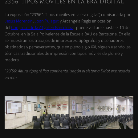
23’56: TIPOS MÓVILES EN LA ERA DIGITAL
La exposición “23’56*: Tipos móviles en la era digital”, comisariada por
Jesús Morentín
,
Joan Pujagut
y Arcangela Regis en ocasión
del
Congreso de la ATypI en Barcelona,
puede visitarse hasta el 10 de
Octubre, en la Sala Polivalente de la Escuela BAU de Barcelona. En ella
se muestran los trabajos de impresores, tipógrafos y diseñadores
obstinados y perseverantes, que en pleno siglo XXI, siguen usando las
técnicas tradicionales de impresión con tipos móviles de plomo y
madera.
*23’56: Altura tipográfica continental según el sistema Didot expresada
en mm.