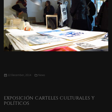
Posted
Categories
22 December, 2014
News
on
EXPOSICIÓN CARTELES CULTURALES Y
POLÍTICOS