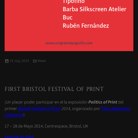
Posted
Categories
19 July, 2014
News
on
FIRST BRISTOL FESTIVAL OF PRINT
¡Un placer poder participar en el la exposición
Politics of Print
del
primer
Bristol Festival of Print
2014,
organizado por
The
Letterpress
Collective
!
17 – 28 de Mayo 2014, Centrespace, Bristol, UK
Festival of Print