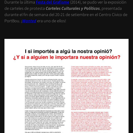
Durante la última
Festa del Grafisme
(2014), se pudo ver la exposición
de carteles de protesta
Carteles Culturales y Políticos
, presentada
durante el fin de semana del 20-21 de setiembre en el Centro Cívico de
PortBou. ¡
Wanted
era uno de ellos!