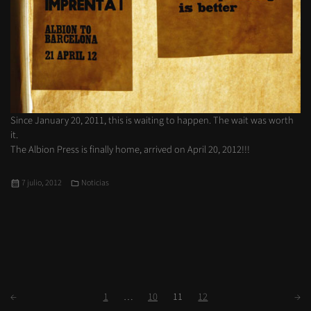
Since January 20, 2011, this is waiting to happen. The wait was worth
it.
The Albion Press is finally home, arrived on April 20, 2012!!!
Publicado
Categorías
7 julio, 2012
Noticias
el
Paginación
Siguientes
Página
Página
Página
Página
Ante
←
1
…
10
11
12
→