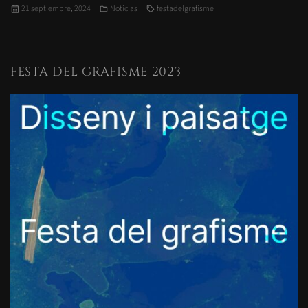
Publicado
Categorías
Etiquetas
21 septiembre, 2024
Noticias
festadelgrafisme
el
FESTA DEL GRAFISME 2023