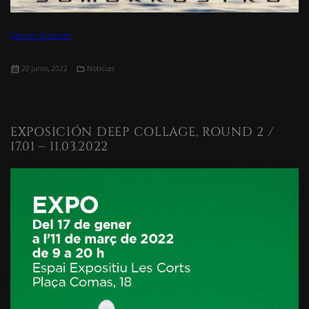
«Exposición Solo Collage IV: Somorrostro»
Seguir leyendo
Publicado
Categorías
20 junio, 2022
Noticias
el
EXPOSICIÓN DEEP COLLAGE, ROUND 2 /
17.01 – 11.03.2022