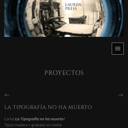
Saltar
al
contenido
Menú
Lauren
Lauren
Press
Press
PROYECTOS
NAVEGACIÓN
←
→
DE
ENTRADA
ENTRADA
ENTRADAS
LA TIPOGRAFÍA NO HA MUERTO
ANTERIOR:
SIGUIENTE:
Cartel
La Tipografía no ha muerto!
Tipos madera + grabado en metal