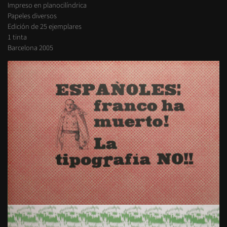
Impreso en planocilíndrica
Papeles diversos
Edición de 25 ejemplares
1 tinta
Barcelona 2005