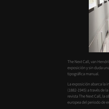
The Next Call, van Hendri
exposición y sin duda un
tipográfica manual.
La exposición abarca la 
(1882-1945) a través de la
revista The Next Call, la
europea del periodo de e