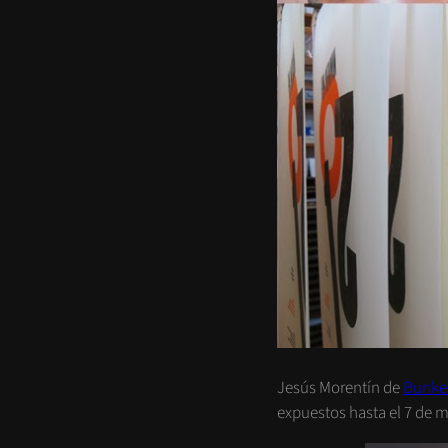
Jesús Morentín de
Bunke
expuestos hasta el 7 de m