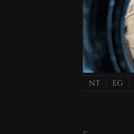
Saltar
al
contenido
Lauren Press
Lauren Press
NT
EG
NAVEGACIÓ
←