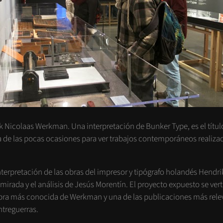
k Nicolaas Werkman. Una interpretación de Bunker Type, es el títul
a de las pocas ocasiones para ver trabajos contemporáneos realizad
interpretación de las obras del impresor y tipógrafo holandés Hend
 mirada y el análisis de Jesús Morentín. El proyecto expuesto se vert
 obra más conocida de Werkman y una de las publicaciones más rele
ntreguerras.