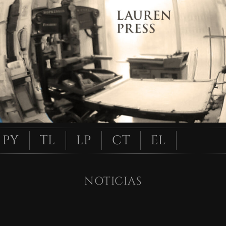
PY
TL
LP
CT
EL
NOTICIAS
N