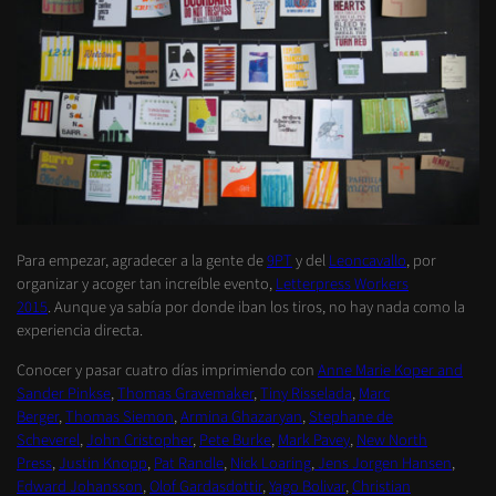
Para empezar, agradecer a la gente de
9PT
y del
Leoncavallo
, por
organizar y acoger tan increíble evento,
Letterpress Workers
2015
. Aunque ya sabía por donde iban los tiros, no hay nada como la
experiencia directa.
Conocer y pasar cuatro días imprimiendo con
Anne Marie Koper and
Sander Pinkse
,
Thomas Gravemaker
,
Tiny Risselada
,
Marc
Berger
,
Thomas Siemon
,
Armina Ghazaryan
,
Stephane de
Scheverel
,
John Cristopher
,
Pete Burke
,
Mark Pavey
,
New North
Press
,
Justin Knopp
,
Pat Randle
,
Nick Loaring
,
Jens Jorgen Hansen
,
Edward Johansson
,
Olof Gardasdottir
,
Yago Bolivar
,
Christian