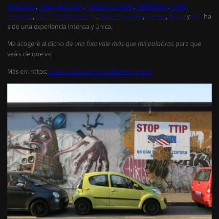
Granados
,
Jesus Morentin
,
Federico Cimatti
,
Dafi Khune
,
Lucio
Passerini
,
Libri Finti Clandestini
,
Marco Brunello
,
Serileo
,
&type
y
9pt,
ha
sido una experiencia intensa y única.
Me acogeré al dicho de
una foto vale más que mil palabras
para que
veáis de que va.
Más en: https:
//www.facebook.com/lauren.press.7