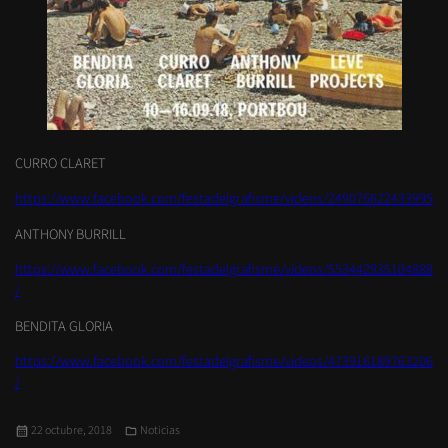
CURRO CLARET
https://www.facebook.com/festadelgrafisme/videos/249076622433995
ANTHONY BURRILL
https://www.facebook.com/festadelgrafisme/videos/553442935104888
/
BENDITA GLORIA
https://www.facebook.com/festadelgrafisme/videos/473916189763206
/
Publicado
Categorías
22 octubre, 2018
Noticias
el