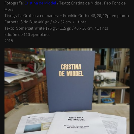
Fotografía:
Cristina de Middel
/ Texto: Cristina de Middel, Pep Font de
Mora
Tipografía Grotesca en madera + Franklin Gothic 48, 20, 12pt en plomo
Carpeta: Sirio Blue 480 gr. / 42 x 32 cm. / 1 tinta
Texto: Somerset White 175 gr.+ 115 gr. / 40 x 30 cm. / 1 tinta
Edición de 110 ejemplares
2018