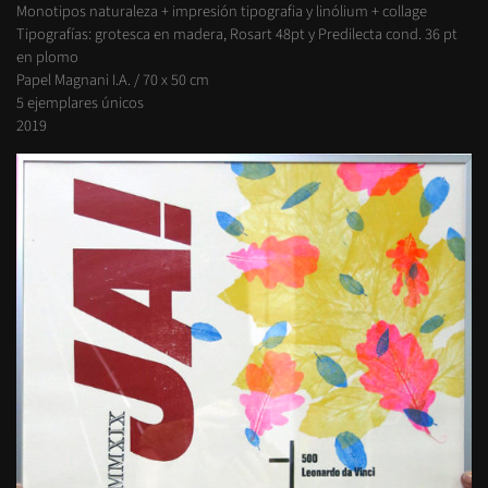
Monotipos naturaleza + impresión tipografia y linólium + collage
Tipografías: grotesca en madera, Rosart 48pt y Predilecta cond. 36 pt
en plomo
Papel Magnani I.A. / 70 x 50 cm
5 ejemplares únicos
2019