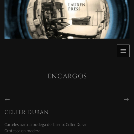
Saltar
al
contenido
Menú
Lauren
Lauren
Press
Press
ENCARGOS
NAVEGACIÓN
←
→
DE
ENTRADA
ENTRADA
ENTRADAS
CELLER DURAN
ANTERIOR:
SIGUIENTE:
Carteles para la bodega del barrio: Celler Duran
Grotesca en madera