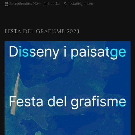
Publicado
Categorías
Etiquetas
21 septiembre, 2024
Noticias
festadelgrafisme
el
FESTA DEL GRAFISME 2023