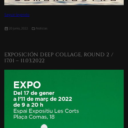
«Exposición Solo Collage IV: Somorrostro»
Seguir leyendo
Publicado
Categorías
20 junio, 2022
Noticias
el
EXPOSICIÓN DEEP COLLAGE, ROUND 2 /
17.01 – 11.03.2022