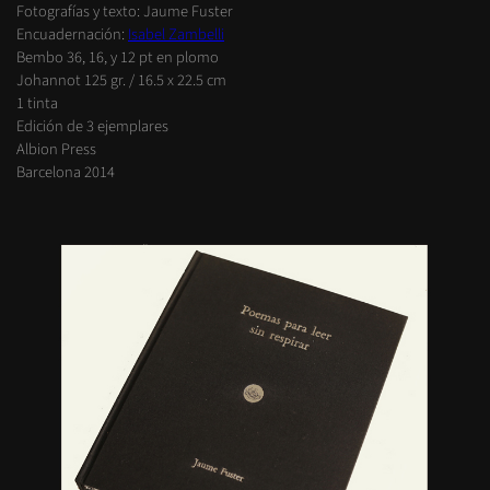
Fotografías y texto: Jaume Fuster
Encuadernación:
Isabel Zambelli
Bembo 36, 16, y 12 pt en plomo
Johannot 125 gr. / 16.5 x 22.5 cm
1 tinta
Edición de 3 ejemplares
Albion Press
Barcelona 2014