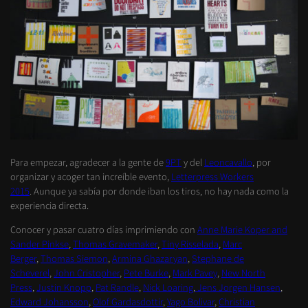
Para empezar, agradecer a la gente de
9PT
y del
Leoncavallo
, por
organizar y acoger tan increíble evento,
Letterpress Workers
2015
. Aunque ya sabía por donde iban los tiros, no hay nada como la
experiencia directa.
Conocer y pasar cuatro días imprimiendo con
Anne Marie Koper and
Sander Pinkse
,
Thomas Gravemaker
,
Tiny Risselada
,
Marc
Berger
,
Thomas Siemon
,
Armina Ghazaryan
,
Stephane de
Scheverel
,
John Cristopher
,
Pete Burke
,
Mark Pavey
,
New North
Press
,
Justin Knopp
,
Pat Randle
,
Nick Loaring
,
Jens Jorgen Hansen
,
Edward Johansson
,
Olof Gardasdottir
,
Yago Bolivar
,
Christian