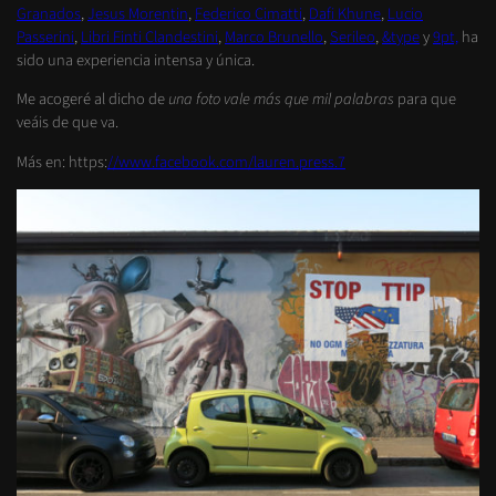
Granados
,
Jesus Morentin
,
Federico Cimatti
,
Dafi Khune
,
Lucio
Passerini
,
Libri Finti Clandestini
,
Marco Brunello
,
Serileo
,
&type
y
9pt,
ha
sido una experiencia intensa y única.
Me acogeré al dicho de
una foto vale más que mil palabras
para que
veáis de que va.
Más en: https:
//www.facebook.com/lauren.press.7