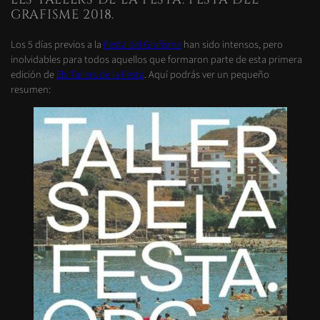
GRAFISME 2018.
Los 5 días previos a la
Festa del Grafisme
han sido intensos, pero
inolvidables para todos aquellos que formaron parte de esta primera
edición de
Els Tallers de la Festa
. Aquí podrás ver un pequeño
resumen: