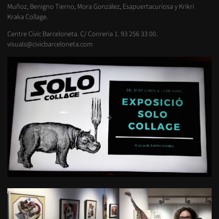
Muñoz, Benigno Tierno, Mora González, Esapuertacuriosa y Krikri
Kraka Collage.
Centre Cívic Barceloneta. C/ Conreria 1. 93 256 33 00.
visuals@civicbarceloneta.com