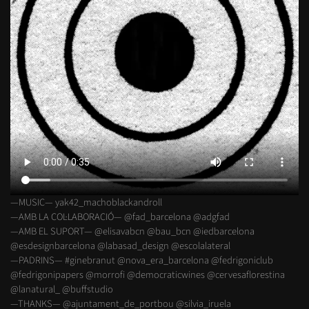
—MUSIC— yak42_machoblackandroll
—AMB LA COL·LABORACIÓ— @fad_barcelona @adgfad
—AMB EL SUPORT— @elisavabcn @bau_bcn @iedbarcelona
@esdesignbarcelona @labasad_design @escolalateral
—PADRINS— #ginebranut @nova_era_barcelona @fedrigoniclub
@fedrigonipapers @morrofi @democraticwines @cervesaflorestina
@lanatural_ @buffstudio
—THANKS— @ajuntament_de_portbou @silvia_iruela