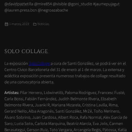
@davidpaztetilla @mire854 @visible @goni_studio #jaumepujagut
@lauren.press.bcn @negroazabache
Publicado
Categorías
1 marzo, 2019
Noticias
el
SOLO COLLAGE
La exposición
Solo Collage
a cura de Santi González, se podrá ver en el
Centro Cívico Barceloneta del 31 de enero al 1 de marzo. La extensa y
ecléctica exposición presenta numeroso trabajos de collage resultado
de una convocatoria abierta.
Artistas:
Pilar Herrero, Lidwinetitli, Paloma Rodríguez, Francesc Fusté,
Carla Bossi, Fabián Fernández, Judith Belmonte Rivera, Elisabeth
Belmonte Rivera, Juanki R,
Mariana Mizarela
, Cristina Lavilla,
Rima,
Gerard Nel·lo, Alba Aragonès,
Santi González, MrZé, Toño Merinero,
Álvaro Sobrino, Juan Cardosa, Albert Roca, Rafa Normal, Alex García de
Saro, Lucia Soto, Carlota Marquina, Beatriz Alarcia, Eva Jolis, Carmen
Berasategui, Gerson Ruiz, Toto Vergara, Arcangela Regis, Patossa, Katia