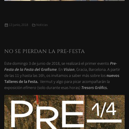
Publicado
Categorías
13 junio, 2018
Noticias
el
NO SE PIERDAN LA PRE-FESTA
Este domingo 3 de junio de 2018, se realizará el primer evento
Pre-
Festa de la Festa del Grafisme
. En
Vision
, Gracia, Barcelona. A partir
de las 11 y hasta las 16h, os invitamos a saber más sobre los
nuevos
Talleres de la Festa.
Vermut y algo para picar acompañarán la
exposición
efímera
(solo durante esas horas)
Tresors Gráfics.