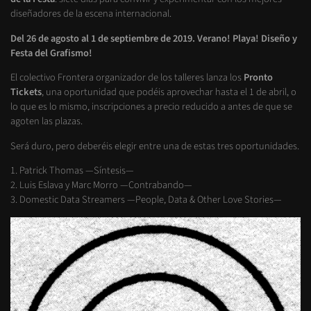
diseñadores de la escena internacional.
Del 26 de agosto al 1 de septiembre de 2019. Verano! Playa! Diseño y
Festa del Grafismo!
El colectivo Frontera organizador de los talleres lanza los
Pronto
Tickets
, una oportunidad que podéis aprovechar hasta el 1 de abril, o
lo que es lo mismo, inscripciones a precio reducido a antes de que se
agoten las plazas.
Será duro, pero deberéis elegir entre una de estas tres oportunidades.
1. Patrick Thomas —Síntesis—
2. Luis Eslava y Marc Morro —Contrabando—
3. Domestic Data Streamers —People, Data & Other Love Stories—